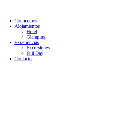
Skip
to
the
Conocemos
content
Alojamientos
Hotel
Glamping
Experiencias
Excursiones
Full Day
Contacto